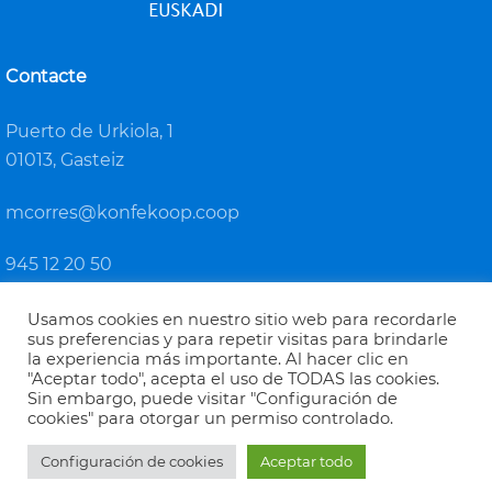
Contacte
Puerto de Urkiola, 1
01013, Gasteiz
mcorres@konfekoop.coop
945 12 20 50
Usamos cookies en nuestro sitio web para recordarle
sus preferencias y para repetir visitas para brindarle
la experiencia más importante. Al hacer clic en
"Aceptar todo", acepta el uso de TODAS las cookies.
Sin embargo, puede visitar "Configuración de
KONFEKOOP
cookies" para otorgar un permiso controlado.
Euskadiko Kooperatiben Konfederazioa / Confederación de
Configuración de cookies
Aceptar todo
Cooperativas de Euskadi