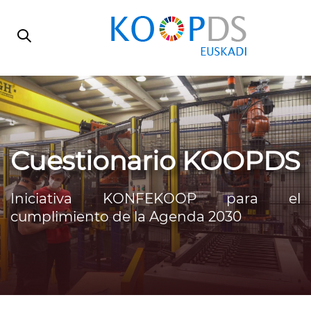
Skip
Skip
links
to
primary
navigation
Skip
to
content
Cuestionario KOOPDS
Iniciativa KONFEKOOP para el
cumplimiento de la Agenda 2030