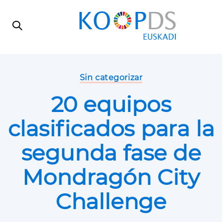
Skip
Skip
links
to
primary
navigation
Skip
Author:
Published
to
on:
Sin categorizar
content
20 equipos
clasificados para la
segunda fase de
Mondragón City
Challenge