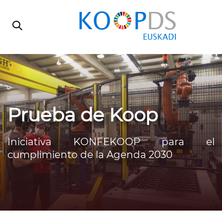
Skip
Skip
links
to
primary
navigation
Skip
to
content
Prueba de Koop
Iniciativa KONFEKOOP para el
cumplimiento de la Agenda 2030